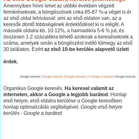
Amennyiben hinni lehet az utóbbi években végzett
felméréseknek, a böngészések cirka 85-87 %-a véget is ér
az első oldal lehívással: ami az első oldalon van, az a
keresők döntő többségének érdeklődését ki is elégíti. A
második oldalra kb. 10-12%, a harmadikra 5-6 % jut, és
összesen 1-2 százalékra tehető azoknak a kereséseknek a
száma, amelyek során a böngészést indító túlmegy az első
30 találaton. Ezért
az első 10-be kerülés alapvető üzleti
érdek
,
Google keresés |
Google keresés
|
Google keresés
|
A Google a barátod
| Google keresés
Organikus Google keresés.
Ha keresel valamit az
interneten, akkor a Google a legjobb barátod
. Honlap
első helyre, első oldalra kerülése a Google keresőben
honlap optimalizálás segítségével.
Google első helyre
kerülés - Google a barátod