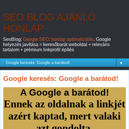
SEO BLOG AJÁNLÓ
HONLAP
SeoBlog:
Google SEO: honlap optimalizálás
. Google
helyezés javítása = keresőbarát weboldal + releváns
tartalom + prémium linkprofil építés
▼
Google keresés: Google a barátod!
A Google a barátod!
Ennek az oldalnak a linkjét
azért kaptad, mert valaki
azt gondolta,