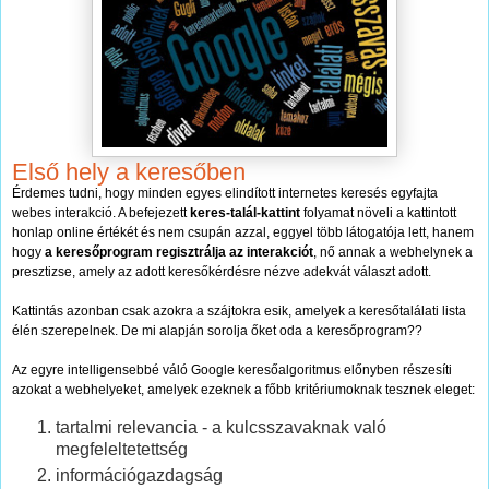
Első hely a keresőben
Érdemes tudni, hogy minden egyes elindított internetes keresés egyfajta
webes interakció. A befejezett
keres-talál-kattint
folyamat növeli a kattintott
honlap online értékét és nem csupán azzal, eggyel több látogatója lett, hanem
hogy
a keresőprogram regisztrálja az interakciót
, nő annak a webhelynek a
presztizse, amely az adott keresőkérdésre nézve adekvát választ adott.
Kattintás azonban csak azokra a szájtokra esik, amelyek a keresőtalálati lista
élén szerepelnek. De mi alapján sorolja őket oda a keresőprogram??
Az egyre intelligensebbé váló Google keresőalgoritmus előnyben részesíti
azokat a webhelyeket, amelyek ezeknek a főbb kritériumoknak tesznek eleget:
tartalmi relevancia - a kulcsszavaknak való
megfeleltetettség
információgazdagság