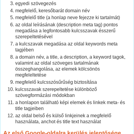
egyedi szövegezés
megfelelő, keresőbarát domain név
megfelelő title (a honlap neve fejezze ki tartalmát)
az oldal leírásának (description meta tag) pontos
megadása a legfontosabb kulcsszavak ésszerű
szerepeltetésével
a kulcszavak megadása az oldal keywords meta
tagjében
a domain név, a title, a description, a keyword tagok,
valamint az oldal szöveges tartalmának
összeghangolása, az elemek kölcsönös
megfeleltetése
megfelelő kulcsszósűrűség biztosítása
kulcsszavak szerepeltetése különböző
szövegformázási módokban
a honlapon található képi elemek és linkek meta- és
title tagjeiben
az oldal belső és külső linkjeinek a megfelelő
használata, anchot és title text használat
Az első Google-oldalra kerülés jelentősége